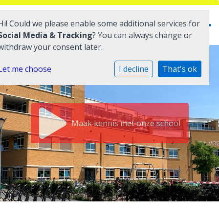
Hi! Could we please enable some additional services for
Social Media & Tracking
? You can always change or
withdraw your consent later.
Home
Let me choose
I decline
That's ok
Onze school
Praktische informatie
Maak kennis met onze school
Medezeggenschap
Vacatures
Ik zoek een school