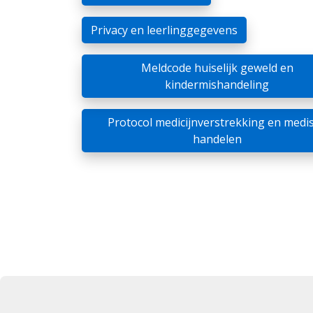
Privacy en leerlinggegevens
Meldcode huiselijk geweld en
kindermishandeling
Protocol medicijnverstrekking en medi
handelen