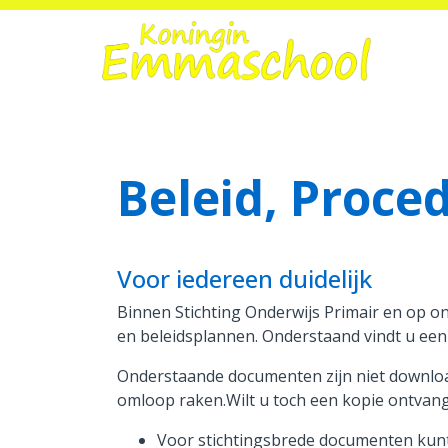
Home
Beleid, Proce
Onze school
Praktische informatie
Voor iedereen duidelijk
Medezeggenschap
Binnen Stichting Onderwijs Primair en op o
Vacatures
en beleidsplannen. Onderstaand vindt u een
Ik zoek een school
Onderstaande documenten zijn niet downloadb
omloop raken.Wilt u toch een kopie ontvan
Voor stichtingsbrede documenten kunt