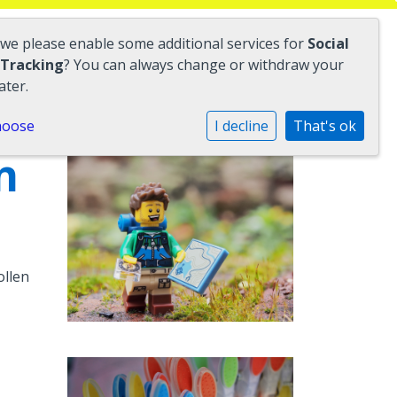
 we please enable some additional services for
Social
 Tracking
? You can always change or withdraw your
ater.
hoose
I decline
That's ok
n
ollen