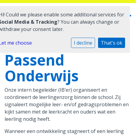
Hi! Could we please enable some additional services for
Social Media & Tracking
? You can always change or
withdraw your consent later.
Home
Let me choose
I decline
That's ok
Passend
Onze school
Onderwijs
Praktische informatie
Medezeggenschap
Onze intern begeleider (IB’er) organiseert en
coördineert de leerlingenzorg binnen de school. Zij
Vacatures
signaleert mogelijke leer- en/of gedragsproblemen en
kijkt samen met de leerkracht en ouders wat een
Ik zoek een school
leerling nodig heeft.
Wanneer een ontwikkeling stagneert of een leerling