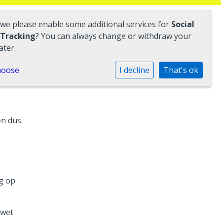
 we please enable some additional services for
Social
 Tracking
? You can always change or withdraw your
ater.
hoose
I decline
That's ok
en dus
ag op
 wet