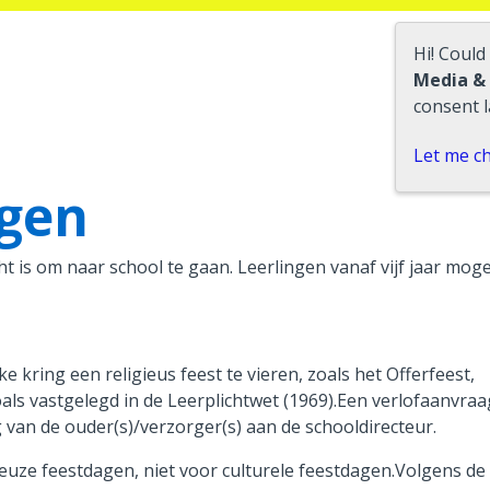
Hi! Could
Media &
consent l
Let me c
agen
cht is om naar school te gaan. Leerlingen vanaf vijf jaar mog
e kring een religieus feest te vieren, zoals het Offerfeest,
oals vastgelegd in de Leerplichtwet (1969).Een verlofaanvra
 van de ouder(s)/verzorger(s) aan de schooldirecteur.
igieuze feestdagen, niet voor culturele feestdagen.Volgens de