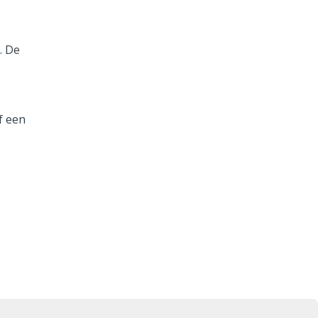
. De
f een