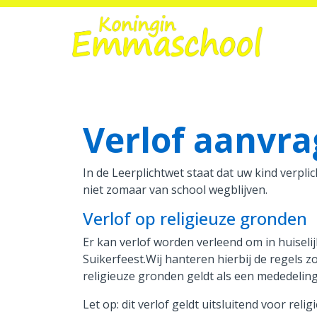
Home
Verlof aanvr
Onze school
Praktische informatie
In de Leerplichtwet staat dat uw kind verpli
niet zomaar van school wegblijven.
Medezeggenschap
Verlof op religieuze gronden
Vacatures
Er kan verlof worden verleend om in huiselijk
Suikerfeest.Wij hanteren hierbij de regels z
Ik zoek een school
religieuze gronden geldt als een mededeling
Let op: dit verlof geldt uitsluitend voor rel