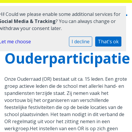
Hi! Could we please enable some additional services for
Social Media & Tracking
? You can always change or
withdraw your consent later.
Home
Let me choose
I decline
That's ok
Ouderparticipatie
Onze school
Praktische informatie
Onze Ouderraad (OR) bestaat uit ca. 15 leden. Een grote
Medezeggenschap
groep actieve leden die de school met allerlei hand- en
spandiensten terzijde staat. Zij nemen vaak het
Vacatures
voortouw bij het organiseren van verschillende
feestelijke festiviteiten die op de beide locaties van de
Ik zoek een school
school plaatsvinden. Het team nodigt in dit verband de
OR regelmatig uit voor het zitting nemen in een
werkgroep.Het instellen van een OR is op zich geen