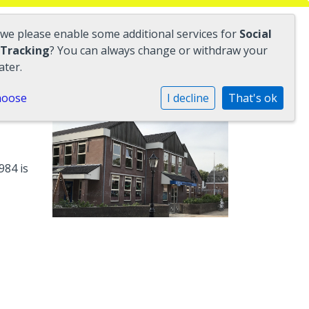
 we please enable some additional services for
Social
 Tracking
? You can always change or withdraw your
ater.
hoose
I decline
That's ok
984 is