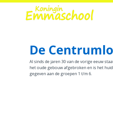
Home
De Centrumlo
Onze school
Praktische informatie
Al sinds de jaren 30 van de vorige eeuw sta
het oude gebouw afgebroken en is het hui
Medezeggenschap
gegeven aan de groepen 1 t/m 6.
Vacatures
Ik zoek een school