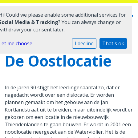
Hi! Could we please enable some additional services for
Social Media & Tracking
? You can always change or
withdraw your consent later.
Home
Let me choose
I decline
That's ok
De Oostlocatie
Onze school
Praktische informatie
Medezeggenschap
In de jaren 90 stijgt het leerlingenaantal zo, dat er
nagedacht wordt over een dislocatie. Er worden
Vacatures
plannen gemaakt om het gebouw aan de Jan
Kortlandstraat uit te breiden, maar uiteindelijk wordt er
Ik zoek een school
gekozen om een locatie in de nieuwbouwwijk
Thiendenlanden te gaan bouwen. Er wordt in 2001 een
noodlocatie neergezet aan de Waterviolier. Het is de