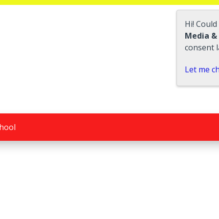
Hi! Could
Media &
consent l
Let me c
hool