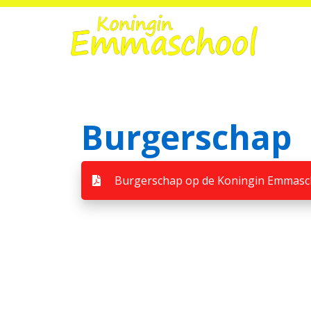
Home
Burgerschap
Onze school
Praktische informatie
Burgerschap op de Koningin Emmasc
Medezeggenschap
Vacatures
Ik zoek een school